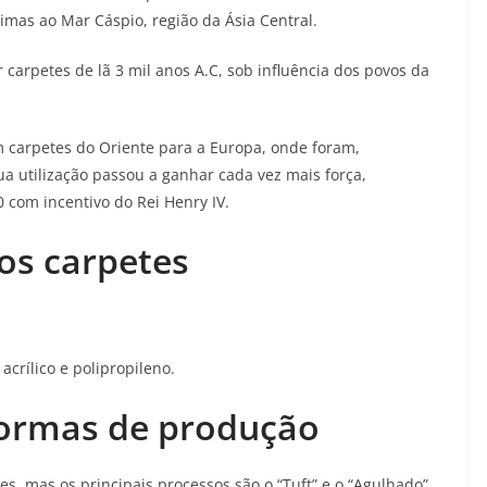
mas ao Mar Cáspio, região da Ásia Central.
 carpetes de lã 3 mil anos A.C, sob influência dos povos da
 carpetes do Oriente para a Europa, onde foram,
ua utilização passou a ganhar cada vez mais força,
0 com incentivo do Rei Henry IV.
os carpetes
 acrílico e polipropileno.
ormas de produção
s, mas os principais processos são o “Tuft” e o “Agulhado”.