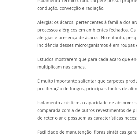
Isolamento Térmico: todo carpete possui propri
condução, convecção e radiação;
Alergia: os ácaros, pertencentes à família dos 
processos alérgicos em ambientes fechados. Os
alergias e presença de ácaros. No entanto, pes
incidência desses microrganismos é em roupas 
Estudos mostrarem que para cada ácaro que enc
multiplicam nas camas.
É muito importante salientar que carpetes produ
proliferação de fungos, principais fontes de ali
Isolamento acústico: a capacidade de absorver 
comparada com a de outros revestimentos de pis
de reter o ar e possuem as características necess
Facilidade de manutenção: fibras sintéticas gar