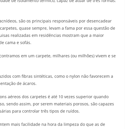
edade de isolamento térmico, capaz de atuar de três formas:
aracnídeos, são os principais responsáveis por desencadear
 carpetes, quase sempre, levam a fama por essa questão de
quisas realizadas em residências mostram que a maior
de cama e sofás.
ontramos em um carpete, milhares (ou milhões) vivem e se
zidos com fibras sintéticas, como o nylon não favorecem a
mentação de ácaros.
sons aéreos dos carpetes é até 10 vezes superior quando
o, sendo assim, por serem materiais porosos, são capazes
árias para controlar três tipos de ruídos.
antem mais facilidade na hora da limpeza do que as de