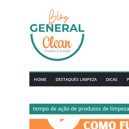
Pular
para
o
conteúdo
HOME
DESTAQUES LIMPEZA
DICAS
tempo de ação de produtos de limpez